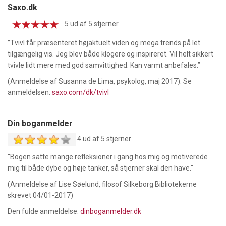
Saxo.dk
5 ud af 5 stjerner
”Tvivl får præsenteret højaktuelt viden og mega trends på let
tilgængelig vis. Jeg blev både klogere og inspireret. Vil helt sikkert
tvivle lidt mere med god samvittighed. Kan varmt anbefales.”
(Anmeldelse af Susanna de Lima, psykolog, maj 2017). Se
anmeldelsen:
saxo.com/dk/tvivl
Din boganmelder
4 ud af 5 stjerner
"Bogen satte mange refleksioner i gang hos mig og motiverede
mig til både dybe og høje tanker, så stjerner skal den have."
(Anmeldelse af Lise Søelund, filosof Silkeborg Bibliotekerne
skrevet 04/01-2017)
Den fulde anmeldelse:
dinboganmelder.dk