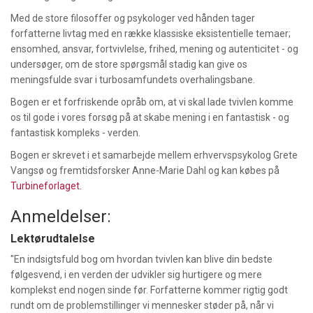
Med de store filosoffer og psykologer ved hånden tager
forfatterne livtag med en række klassiske eksistentielle temaer;
ensomhed, ansvar, fortvivlelse, frihed, mening og autenticitet - og
undersøger, om de store spørgsmål stadig kan give os
meningsfulde svar i turbosamfundets overhalingsbane.
Bogen er et forfriskende opråb om, at vi skal lade tvivlen komme
os til gode i vores forsøg på at skabe mening i en fantastisk - og
fantastisk kompleks - verden.
Bogen er skrevet i et samarbejde mellem erhvervspsykolog Grete
Vangsø og fremtidsforsker Anne-Marie Dahl og kan købes på
Turbineforlaget.
Anmeldelser:
Lektørudtalelse
"En indsigtsfuld bog om hvordan tvivlen kan blive din bedste
følgesvend, i en verden der udvikler sig hurtigere og mere
komplekst end nogen sinde før. Forfatterne kommer rigtig godt
rundt om de problemstillinger vi mennesker støder på, når vi