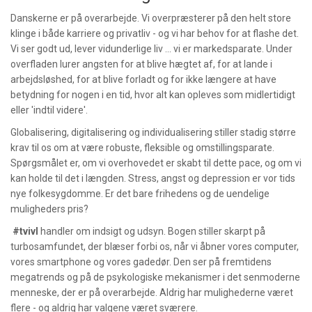
Danskerne er på overarbejde. Vi overpræsterer på den helt store
klinge i både karriere og privatliv - og vi har behov for at flashe det.
Vi ser godt ud, lever vidunderlige liv ... vi er markedsparate. Under
overfladen lurer angsten for at blive hægtet af, for at lande i
arbejdsløshed, for at blive forladt og for ikke længere at have
betydning for nogen i en tid, hvor alt kan opleves som midlertidigt
eller 'indtil videre'.
Globalisering, digitalisering og individualisering stiller stadig større
krav til os om at være robuste, fleksible og omstillingsparate.
Spørgsmålet er, om vi overhovedet er skabt til dette pace, og om vi
kan holde til det i længden. Stress, angst og depression er vor tids
nye folkesygdomme. Er det bare frihedens og de uendelige
muligheders pris?
#tvivl
handler om indsigt og udsyn. Bogen stiller skarpt på
turbosamfundet, der blæser forbi os, når vi åbner vores computer,
vores smartphone og vores gadedør. Den ser på fremtidens
megatrends og på de psykologiske mekanismer i det senmoderne
menneske, der er på overarbejde. Aldrig har mulighederne været
flere - og aldrig har valgene været sværere.