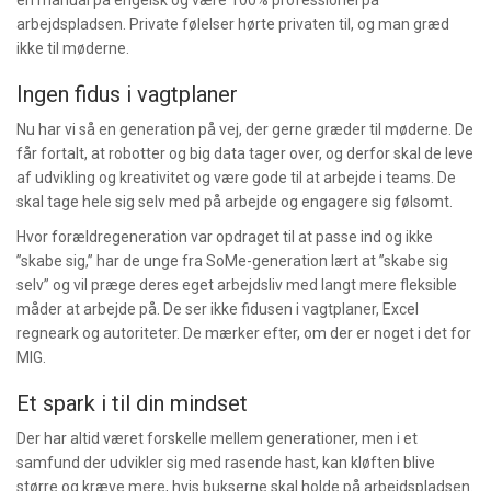
arbejdspladsen. Private følelser hørte privaten til, og man græd
ikke til møderne.
Ingen fidus i vagtplaner
Nu har vi så en generation på vej, der gerne græder til møderne. De
får fortalt, at robotter og big data tager over, og derfor skal de leve
af udvikling og kreativitet og være gode til at arbejde i teams. De
skal tage hele sig selv med på arbejde og engagere sig følsomt.
Hvor forældregeneration var opdraget til at passe ind og ikke
”skabe sig,” har de unge fra SoMe-generation lært at ”skabe sig
selv” og vil præge deres eget arbejdsliv med langt mere fleksible
måder at arbejde på. De ser ikke fidusen i vagtplaner, Excel
regneark og autoriteter. De mærker efter, om der er noget i det for
MIG.
Et spark i til din mindset
Der har altid været forskelle mellem generationer, men i et
samfund der udvikler sig med rasende hast, kan kløften blive
større og kræve mere, hvis bukserne skal holde på arbejdspladsen.