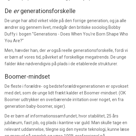
De
er
generationsforskelle
De unge har altid virket vilde på den forrige generation, og ja alle
ændrer sig gennem livet, medgår den britiske sociolog Bobby
Duffy i bogen ”Generations - Does When You're Born Shape Who
You Are?”
Men
,
hævder han, der
er
også reelle generationsforskelle, fordi vi
er børn af vores tid, påvirket af forskellige megatrends. De unge
falder ikke nødvendigvis på plads i de etablerede strukturer.
Boomer-mindset
De fleste i forældre- og bedsteforældregenerationen er opvokset
med det, som de unge lidt frækt kalder et Boomer-mindset. (OK
Boomer udtrykker en overbærende irritation over noget, en fra
generation baby-boomer, siger).
De er børn af informationssamfundet, hvor stabilitet, 25 års
jubilæum, fast job, og plads i kantine var guld. Man skulle tage en
relevant uddannelse, tilegne sig den nyeste teknologi, kunne læse
en manual på engelsk og være 100% professionel på