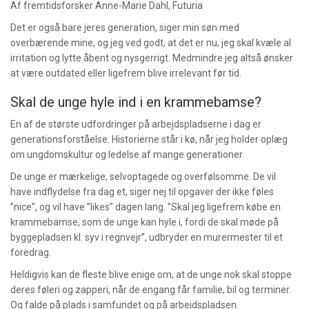
Af fremtidsforsker Anne-Marie Dahl, Futuria
Det er også bare jeres generation, siger min søn med
overbærende mine, og jeg ved godt, at det er nu, jeg skal kvæle al
irritation og lytte åbent og nysgerrigt. Medmindre jeg altså ønsker
at være outdated eller ligefrem blive irrelevant før tid.
Skal de unge hyle ind i en krammebamse?
En af de største udfordringer på arbejdspladserne i dag er
generationsforståelse. Historierne står i kø, når jeg holder oplæg
om ungdomskultur og ledelse af mange generationer.
De unge er mærkelige, selvoptagede og overfølsomme. De vil
have indflydelse fra dag et, siger nej til opgaver der ikke føles
”nice”, og vil have ”likes” dagen lang. ”Skal jeg ligefrem købe en
krammebamse, som de unge kan hyle i, fordi de skal møde på
byggepladsen kl. syv i regnvejr”, udbryder en murermester til et
foredrag.
Heldigvis kan de fleste blive enige om, at de unge nok skal stoppe
deres føleri og zapperi, når de engang får familie, bil og terminer.
Og falde på plads i samfundet og på arbejdspladsen.