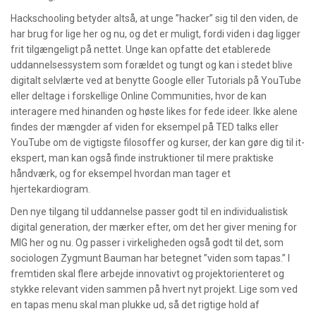
Hackschooling betyder altså, at unge ”hacker” sig til den viden, de
har brug for lige her og nu, og det er muligt, fordi viden i dag ligger
frit tilgængeligt på nettet. Unge kan opfatte det etablerede
uddannelsessystem som forældet og tungt og kan i stedet blive
digitalt selvlærte ved at benytte Google eller Tutorials på YouTube
eller deltage i forskellige Online Communities, hvor de kan
interagere med hinanden og høste likes for fede ideer. Ikke alene
findes der mængder af viden for eksempel på TED talks eller
YouTube om de vigtigste filosoffer og kurser, der kan gøre dig til it-
ekspert, man kan også finde instruktioner til mere praktiske
håndværk, og for eksempel hvordan man tager et
hjertekardiogram.
Den nye tilgang til uddannelse passer godt til en individualistisk
digital generation, der mærker efter, om det her giver mening for
MIG her og nu. Og passer i virkeligheden også godt til det, som
sociologen Zygmunt Bauman har betegnet ”viden som tapas.” I
fremtiden skal flere arbejde innovativt og projektorienteret og
stykke relevant viden sammen på hvert nyt projekt. Lige som ved
en tapas menu skal man plukke ud, så det rigtige hold af