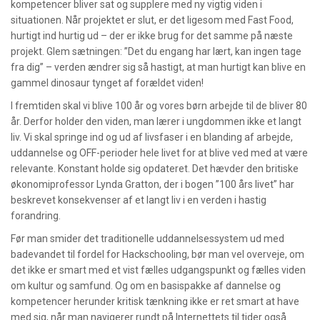
kompetencer bliver sat og supplere med ny vigtig viden i
situationen. Når projektet er slut, er det ligesom med Fast Food,
hurtigt ind hurtig ud – der er ikke brug for det samme på næste
projekt. Glem sætningen: ”Det du engang har lært, kan ingen tage
fra dig” – verden ændrer sig så hastigt, at man hurtigt kan blive en
gammel dinosaur tynget af forældet viden!
I fremtiden skal vi blive 100 år og vores børn arbejde til de bliver 80
år. Derfor holder den viden, man lærer i ungdommen ikke et langt
liv. Vi skal springe ind og ud af livsfaser i en blanding af arbejde,
uddannelse og OFF-perioder hele livet for at blive ved med at være
relevante. Konstant holde sig opdateret. Det hævder den britiske
økonomiprofessor Lynda Gratton, der i bogen ”100 års livet” har
beskrevet konsekvenser af et langt liv i en verden i hastig
forandring.
Før man smider det traditionelle uddannelsessystem ud med
badevandet til fordel for Hackschooling, bør man vel overveje, om
det ikke er smart med et vist fælles udgangspunkt og fælles viden
om kultur og samfund. Og om en basispakke af dannelse og
kompetencer herunder kritisk tænkning ikke er ret smart at have
med sig, når man navigerer rundt på Internettets til tider også