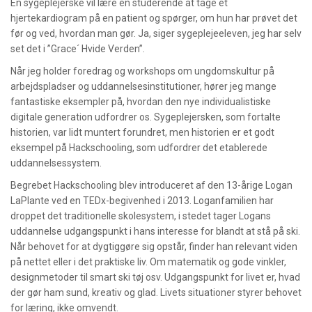
En sygeplejerske vil lære en studerende at tage et
hjertekardiogram på en patient og spørger, om hun har prøvet det
før og ved, hvordan man gør. Ja, siger sygeplejeeleven, jeg har selv
set det i ”Grace´ Hvide Verden”.
Når jeg holder foredrag og workshops om ungdomskultur på
arbejdspladser og uddannelsesinstitutioner, hører jeg mange
fantastiske eksempler på, hvordan den nye individualistiske
digitale generation udfordrer os. Sygeplejersken, som fortalte
historien, var lidt muntert forundret, men historien er et godt
eksempel på Hackschooling, som udfordrer det etablerede
uddannelsessystem.
Begrebet Hackschooling blev introduceret af den 13-årige Logan
LaPlante ved en TEDx-begivenhed i 2013. Loganfamilien har
droppet det traditionelle skolesystem, i stedet tager Logans
uddannelse udgangspunkt i hans interesse for blandt at stå på ski.
Når behovet for at dygtiggøre sig opstår, finder han relevant viden
på nettet eller i det praktiske liv. Om matematik og gode vinkler,
designmetoder til smart ski tøj osv. Udgangspunkt for livet er, hvad
der gør ham sund, kreativ og glad. Livets situationer styrer behovet
for læring, ikke omvendt.