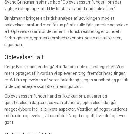
Svend Brinkmann sin nye bog ”Oplevelsessamfundet - om det
vigtige i at opdage, at dit liv består af andet end oplevelser.”
Brinkmann bringer en kritisk analyse af udviklingen mod et
oplevelsessamfund med fokus på at skulle føle, mærke og opleve
alt. Oplevelsessamfundet er en historisk realitet og er bundet i
forbrugerisme, opmærksomhedsøkonomi og en digital verden,
siger han.
Oplevelser i alt
Ifølge Brinkmann er der gået inflation i oplevelsesbegrebet. Vi er
mere optaget af, hvordan vi oplever en ting, fremfor hvad tingen
er. Alt fra oplevelsen af vores toiletbesøg, egen sundhed og politik
til det, at arbejde skal føles meningsfuldt.
Oplevelsessamfundet handler ikke kun om, at varer og
tjenstydelser i dag sælges via historier og oplevelser, det går
meget dybere ind i alle livets aspekter. Værdien af noget vurderes
ud fra den oplevelse, vi har af det. Noget er godt, hvis det opleves
godt.