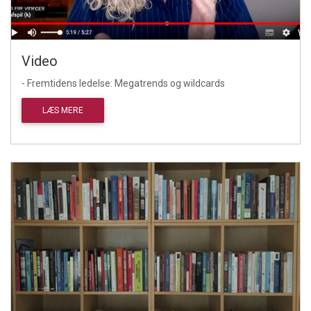
Video
- Fremtidens ledelse: Megatrends og wildcards
LÆS MERE