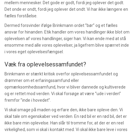
mellem mennesker. Det gode er godt, fordi jeg oplever det godt.
Det onde er ondt, fordi jeg oplever det ondt. Vi har ikke længere en
fælles forståelse.
Dermed forsvinder ifølge Brinkmann ordet ”bør” og et fælles
ansvar for hinanden. Etik handler om vores handlinger ikke blot om
oplevelsen af vores handlinger, siger han. Vi kan ende med at stå
ensomme med alle vores oplevelser, ja ligefrem blive spærret inde
i vores eget oplevelsesfængsel.
Væk fra oplevelsessamfundet?
Brinkmann er stærkt kritisk overfor oplevelsessamfundet og
drømmer om et erfaringssamfund eller
opmærksomhedssamfund, hvor vi bliver dannede og kultiverede
og er rettet mod verden. Vi skal forsøge at være ”ude i verden”
fremfor ”inde i hovedet”.
Vi skal smage på maden og erfare den, ikke bare opleve den. Vi
skal tale om egenskaber ved verden. En rød bil er en rød bil, det er
ikke bare min oplevelse. Han slår til tromme for, at der er en reel
virkelighed, som vi skal i kontakt med. Vi skal ikke bare leve i vores