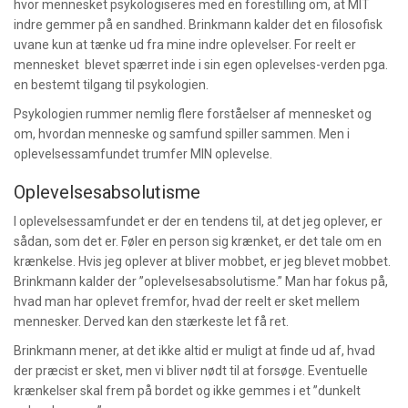
hvor mennesket psykologiseres med en forestilling om, at MIT
indre gemmer på en sandhed. Brinkmann kalder det en filosofisk
uvane kun at tænke ud fra mine indre oplevelser. For reelt er
mennesket blevet spærret inde i sin egen oplevelses-verden pga.
en bestemt tilgang til psykologien.
Psykologien rummer nemlig flere forståelser af mennesket og
om, hvordan menneske og samfund spiller sammen. Men i
oplevelsessamfundet trumfer MIN oplevelse.
Oplevelsesabsolutisme
I oplevelsessamfundet er der en tendens til, at det jeg oplever, er
sådan, som det er. Føler en person sig krænket, er det tale om en
krænkelse. Hvis jeg oplever at bliver mobbet, er jeg blevet mobbet.
Brinkmann kalder der ”oplevelsesabsolutisme.” Man har fokus på,
hvad man har oplevet fremfor, hvad der reelt er sket mellem
mennesker. Derved kan den stærkeste let få ret.
Brinkmann mener, at det ikke altid er muligt at finde ud af, hvad
der præcist er sket, men vi bliver nødt til at forsøge. Eventuelle
krænkelser skal frem på bordet og ikke gemmes i et ”dunkelt