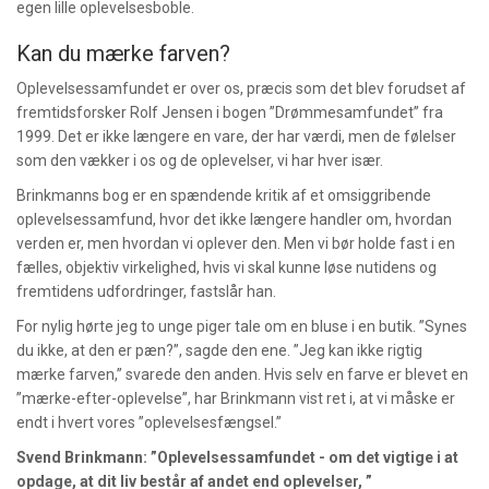
egen lille oplevelsesboble.
Kan du mærke farven?
Oplevelsessamfundet er over os, præcis som det blev forudset af
fremtidsforsker Rolf Jensen i bogen ”Drømmesamfundet” fra
1999. Det er ikke længere en vare, der har værdi, men de følelser
som den vækker i os og de oplevelser, vi har hver især.
Brinkmanns bog er en spændende kritik af et omsiggribende
oplevelsessamfund, hvor det ikke længere handler om, hvordan
verden er, men hvordan vi oplever den. Men vi bør holde fast i en
fælles, objektiv virkelighed, hvis vi skal kunne løse nutidens og
fremtidens udfordringer, fastslår han.
For nylig hørte jeg to unge piger tale om en bluse i en butik. ”Synes
du ikke, at den er pæn?”, sagde den ene. ”Jeg kan ikke rigtig
mærke farven,” svarede den anden. Hvis selv en farve er blevet en
”mærke-efter-oplevelse”, har Brinkmann vist ret i, at vi måske er
endt i hvert vores ”oplevelsesfængsel.”
Svend Brinkmann: ”Oplevelsessamfundet - om det vigtige i at
opdage, at dit liv består af andet end oplevelser, ”