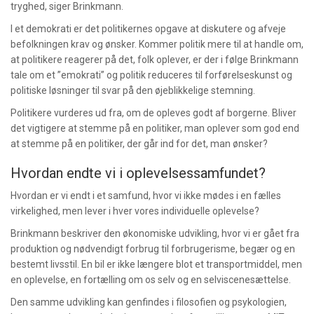
tryghed, siger Brinkmann.
I et demokrati er det politikernes opgave at diskutere og afveje
befolkningen krav og ønsker. Kommer politik mere til at handle om,
at politikere reagerer på det, folk oplever, er der i følge Brinkmann
tale om et ”emokrati” og politik reduceres til forførelseskunst og
politiske løsninger til svar på den øjeblikkelige stemning.
Politikere vurderes ud fra, om de opleves godt af borgerne. Bliver
det vigtigere at stemme på en politiker, man oplever som god end
at stemme på en politiker, der går ind for det, man ønsker?
Hvordan endte vi i oplevelsessamfundet?
Hvordan er vi endt i et samfund, hvor vi ikke mødes i en fælles
virkelighed, men lever i hver vores individuelle oplevelse?
Brinkmann beskriver den økonomiske udvikling, hvor vi er gået fra
produktion og nødvendigt forbrug til forbrugerisme, begær og en
bestemt livsstil. En bil er ikke længere blot et transportmiddel, men
en oplevelse, en fortælling om os selv og en selviscenesættelse.
Den samme udvikling kan genfindes i filosofien og psykologien,