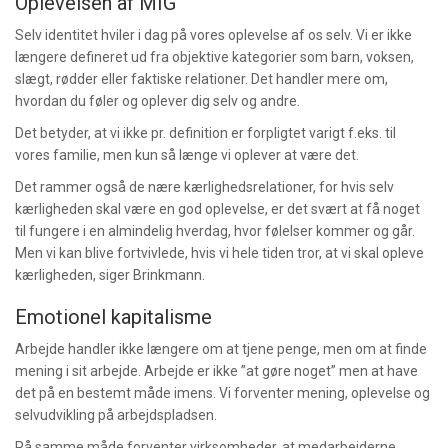
Oplevelsen af MIG
Selv identitet hviler i dag på vores oplevelse af os selv. Vi er ikke
længere defineret ud fra objektive kategorier som barn, voksen,
slægt, rødder eller faktiske relationer. Det handler mere om,
hvordan du føler og oplever dig selv og andre.
Det betyder, at vi ikke pr. definition er forpligtet varigt f.eks. til
vores familie, men kun så længe vi oplever at være det.
Det rammer også de nære kærlighedsrelationer, for hvis selv
kærligheden skal være en god oplevelse, er det svært at få noget
til fungere i en almindelig hverdag, hvor følelser kommer og går.
Men vi kan blive fortvivlede, hvis vi hele tiden tror, at vi skal opleve
kærligheden, siger Brinkmann.
Emotionel kapitalisme
Arbejde handler ikke længere om at tjene penge, men om at finde
mening i sit arbejde. Arbejde er ikke ”at gøre noget” men at have
det på en bestemt måde imens. Vi forventer mening, oplevelse og
selvudvikling på arbejdspladsen.
På samme måde forventer virksomheder, at medarbejderne