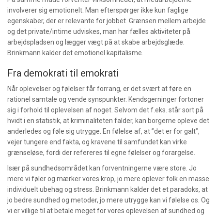
involverer sig emotionelt. Man efterspørger ikke kun faglige
egenskaber, der er relevante for jobbet. Grænsen mellem arbejde
og det private/intime udviskes, man har fælles aktiviteter på
arbejdspladsen og lægger vægt på at skabe arbejdsglæde.
Brinkmann kalder det emotionel kapitalisme.
Fra demokrati til emokrati
Når oplevelser og følelser får forrang, er det svært at føre en
rationel samtale og vende synspunkter. Kendsgerninger fortoner
sig i forhold til oplevelsen af noget. Selvom det f.eks. står sort på
hvidt i en statistik, at kriminaliteten falder, kan borgerne opleve det
anderledes og føle sig utrygge. En følelse af, at ”det er for galt”,
vejer tungere end fakta, og kravene til samfundet kan virke
grænseløse, fordi der refereres til egne følelser og forargelse.
Især på sundhedsområdet kan forventningerne være store. Jo
mere vi føler og mærker vores krop, jo mere oplever folk en masse
individuelt ubehag og stress. Brinkmann kalder det et paradoks, at
jo bedre sundhed og metoder, jo mere utrygge kan vi følelse os. Og
vi er villige til at betale meget for vores oplevelsen af sundhed og