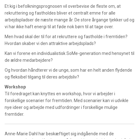
Et kig i befolkningsprognosen vil overbevise de fleste om, at
rekruttering og fastholdes bliver et centralt emne for alle
arbejdspladser de næste mange år. De store årgange tjekker ud og
vi har ikke haft energi til at føde nok børn til at tage over.
Men hvad skal der til for at rekruttere og fastholde i fremtiden?
Hvordan skaber vi den attraktive arbejdsplads?
Kan vi forene en individualistisk SoMe-generation med hensynet til
de ældre medarbejdere?
Og hvordan håndterer vi de unge, som har en helt anden flydende
og fleksibel tilgang til deres arbejdsliv?
Workshop
Til foredraget kan knyttes en workshop, hvor vi arbejder i
forskellige scenarier for fremtiden. Med scenarier kan vi udvikle
nye ideer og arbejde med udfordringer i forskellige mulige
fremtider.
Anne-Marie Dahl har beskæftiget sig indgående med de