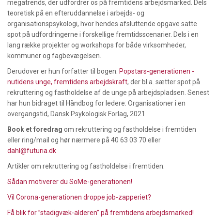
megatrends, der udfordrer os på fremtidens arbejdsmarked. Dels
teoretisk på en efteruddannelse i arbejds- og
organisationspsykologi, hvor hendes afsluttende opgave satte
spot på udfordringerne i forskellige fremtidsscenarier. Dels i en
lang række projekter og workshops for både virksomheder,
kommuner og fagbevægelsen.
Derudover er hun forfatter til bogen:
Popstars-generationen -
nutidens unge, fremtidens arbejdskraft
, der bl.a. sætter spot på
rekruttering og fastholdelse af de unge på arbejdspladsen.
Senest
har hun bidraget til Håndbog for ledere: Organisationer i en
overgangstid, Dansk Psykologisk Forlag, 2021.
Book et foredrag
om rekruttering og fastholdelse i fremtiden
eller ring/mail og hør nærmere på 40 63 03 70 eller
dahl@futuria.dk
Artikler om rekruttering og fastholdelse i fremtiden:
Sådan motiverer du SoMe-generationen!
Vil Corona-generationen droppe job-zapperiet?
Få blik for ”stadigvæk-alderen” på fremtidens arbejdsmarked!