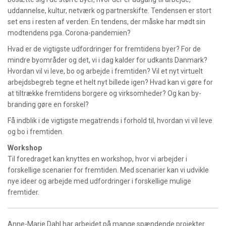
uddannelse, kultur, netværk og partnerskifte. Tendensen er stort
set ens i resten af verden. En tendens, der måske har mødt sin
modtendens pga. Corona-pandemien?
Hvad er de vigtigste udfordringer for fremtidens byer? For de
mindre byområder og det, vi i dag kalder for udkants Danmark?
Hvordan vil vi leve, bo og arbejde i fremtiden? Vil et nyt virtuelt
arbejdsbegreb tegne et helt nyt billede igen? Hvad kan vi gøre for
at tiltrække fremtidens borgere og virksomheder? Og kan by-
branding gøre en forskel?
Få indblik i de vigtigste megatrends i forhold til, hvordan vi vil leve
og bo i fremtiden.
Workshop
Til foredraget kan knyttes en workshop, hvor vi arbejder i
forskellige scenarier for fremtiden. Med scenarier kan vi udvikle
nye ideer og arbejde med udfordringer i forskellige mulige
fremtider.
Anne-Marie Dahl har arbejdet på mange spændende projekter