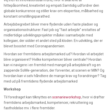
hittepåsomhed, kreativitet og empati.Samtidig udfordrer den
globale konkurrence og stiller krav om ekspertise, målbarhed og
konstant omstillingsparathed.
Arbejdsbegrebet bliver mere flydende uden faste pladser og
organisationsstrukturer. Fast job og ”fast arbejde” erstattes af
midlertidige udviklingsprojekter måske i samarbejde med
kollegaer, der sidder et andet sted på kloden. En udvikling, der er
blevet boostet med Coronapandemien.
Hvordan ser fremtidens arbejdsmarked ud? Hvordan vil arbejdet
blive organiseret? Hvilke kompetencer bliver centrale? Hvordan
kan vi navigere i en fremtid med mangel på arbejdskraft og en
zappende SoMe-generation, der forventer, at scenen er MIN? Og
hvordan kan vi selv håndtere de mange krav og forandringer? Tag
med ud på fremtidens flydende arbejdsmarked
Workshop
Til foredraget kan tilknyttes en
scenarieworkshop
, hvor vi drøfter
fremtidens arbejdsmarked, kompetencer, rekruttering og
fastholdelse mv. i flere fremtider.