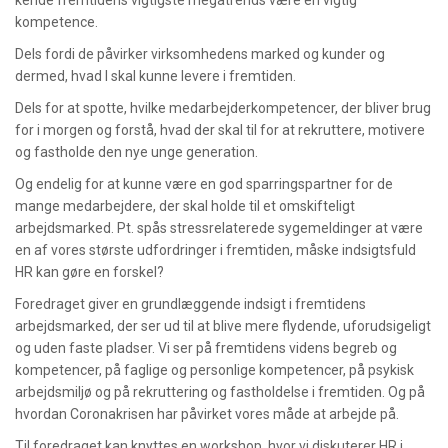
kompetence.
Dels fordi de påvirker virksomhedens marked og kunder og
dermed, hvad I skal kunne levere i fremtiden.
Dels for at spotte, hvilke medarbejderkompetencer, der bliver brug
for i morgen og forstå, hvad der skal til for at rekruttere, motivere
og fastholde den nye unge generation.
Og endelig for at kunne være en god sparringspartner for de
mange medarbejdere, der skal holde til et omskifteligt
arbejdsmarked. Pt. spås stressrelaterede sygemeldinger at være
en af vores største udfordringer i fremtiden, måske indsigtsfuld
HR kan gøre en forskel?
Foredraget giver en grundlæggende indsigt i fremtidens
arbejdsmarked, der ser ud til at blive mere flydende, uforudsigeligt
og uden faste pladser. Vi ser på fremtidens videns begreb og
kompetencer, på faglige og personlige kompetencer, på psykisk
arbejdsmiljø og på rekruttering og fastholdelse i fremtiden. Og på
hvordan Coronakrisen har påvirket vores måde at arbejde på.
Til foredraget kan knyttes en workshop, hvor vi diskuterer HR i