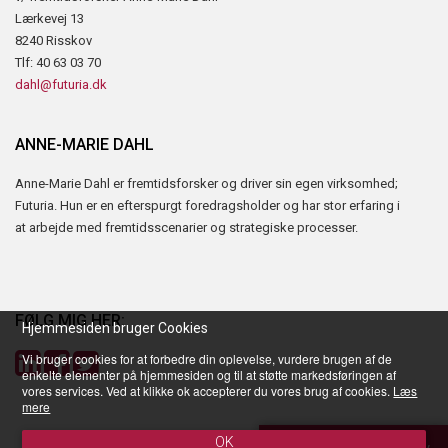
Lærkevej 13
8240 Risskov
Tlf: 40 63 03 70
dahl@futuria.dk
ANNE-MARIE DAHL
Anne-Marie Dahl er fremtidsforsker og driver sin egen virksomhed;
Futuria. Hun er en efterspurgt foredragsholder og har stor erfaring i
at arbejde med fremtidsscenarier og strategiske processer.
FØLG MIG HER:
Hjemmesiden bruger Cookies
Vi bruger cookies for at forbedre din oplevelse, vurdere brugen af de
enkelte elementer på hjemmesiden og til at støtte markedsføringen af
vores services. Ved at klikke ok accepterer du vores brug af cookies.
Læs
mere
Powered by Søgaard & Co.
TIlmeld nyhedsbrev