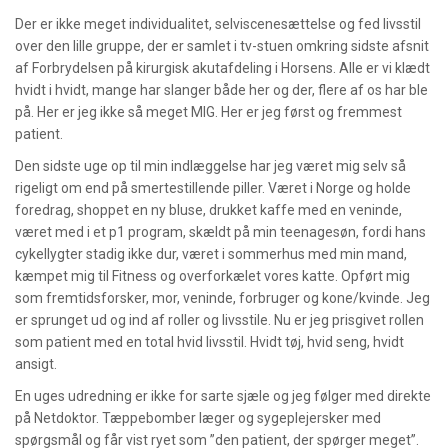
Der er ikke meget individualitet, selviscenesættelse og fed livsstil
over den lille gruppe, der er samlet i tv-stuen omkring sidste afsnit
af Forbrydelsen på kirurgisk akutafdeling i Horsens. Alle er vi klædt
hvidt i hvidt, mange har slanger både her og der, flere af os har ble
på. Her er jeg ikke så meget MIG. Her er jeg først og fremmest
patient.
Den sidste uge op til min indlæggelse har jeg været mig selv så
rigeligt om end på smertestillende piller. Været i Norge og holde
foredrag, shoppet en ny bluse, drukket kaffe med en veninde,
været med i et p1 program, skældt på min teenagesøn, fordi hans
cykellygter stadig ikke dur, været i sommerhus med min mand,
kæmpet mig til Fitness og overforkælet vores katte. Opført mig
som fremtidsforsker, mor, veninde, forbruger og kone/kvinde. Jeg
er sprunget ud og ind af roller og livsstile. Nu er jeg prisgivet rollen
som patient med en total hvid livsstil. Hvidt tøj, hvid seng, hvidt
ansigt.
En uges udredning er ikke for sarte sjæle og jeg følger med direkte
på Netdoktor. Tæppebomber læger og sygeplejersker med
spørgsmål og får vist ryet som ”den patient, der spørger meget”.