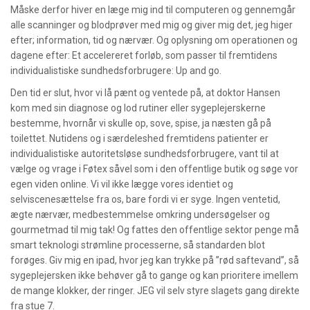
Måske derfor hiver en læge mig ind til computeren og gennemgår
alle scanninger og blodprøver med mig og giver mig det, jeg higer
efter; information, tid og nærvær. Og oplysning om operationen og
dagene efter: Et accelereret forløb, som passer til fremtidens
individualistiske sundhedsforbrugere: Up and go.
Den tid er slut, hvor vi lå pænt og ventede på, at doktor Hansen
kom med sin diagnose og lod rutiner eller sygeplejerskerne
bestemme, hvornår vi skulle op, sove, spise, ja næsten gå på
toilettet. Nutidens og i særdeleshed fremtidens patienter er
individualistiske autoritetsløse sundhedsforbrugere, vant til at
vælge og vrage i Føtex såvel som i den offentlige butik og søge vor
egen viden online. Vi vil ikke lægge vores identiet og
selviscenesættelse fra os, bare fordi vi er syge. Ingen ventetid,
ægte nærvær, medbestemmelse omkring undersøgelser og
gourmetmad til mig tak! Og fattes den offentlige sektor penge må
smart teknologi strømline processerne, så standarden blot
forøges. Giv mig en ipad, hvor jeg kan trykke på ”rød saftevand”, så
sygeplejersken ikke behøver gå to gange og kan prioritere imellem
de mange klokker, der ringer. JEG vil selv styre slagets gang direkte
fra stue 7.