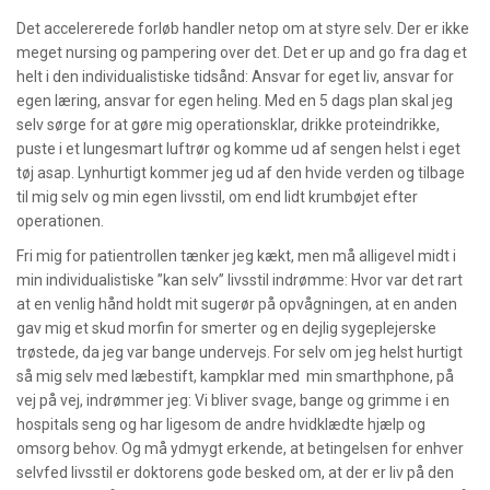
Det accelererede forløb handler netop om at styre selv. Der er ikke
meget nursing og pampering over det. Det er up and go fra dag et
helt i den individualistiske tidsånd: Ansvar for eget liv, ansvar for
egen læring, ansvar for egen heling. Med en 5 dags plan skal jeg
selv sørge for at gøre mig operationsklar, drikke proteindrikke,
puste i et lungesmart luftrør og komme ud af sengen helst i eget
tøj asap. Lynhurtigt kommer jeg ud af den hvide verden og tilbage
til mig selv og min egen livsstil, om end lidt krumbøjet efter
operationen.
Fri mig for patientrollen tænker jeg kækt, men må alligevel midt i
min individualistiske ”kan selv” livsstil indrømme: Hvor var det rart
at en venlig hånd holdt mit sugerør på opvågningen, at en anden
gav mig et skud morfin for smerter og en dejlig sygeplejerske
trøstede, da jeg var bange undervejs. For selv om jeg helst hurtigt
så mig selv med læbestift, kampklar med min smarthphone, på
vej på vej, indrømmer jeg: Vi bliver svage, bange og grimme i en
hospitals seng og har ligesom de andre hvidklædte hjælp og
omsorg behov. Og må ydmygt erkende, at betingelsen for enhver
selvfed livsstil er doktorens gode besked om, at der er liv på den