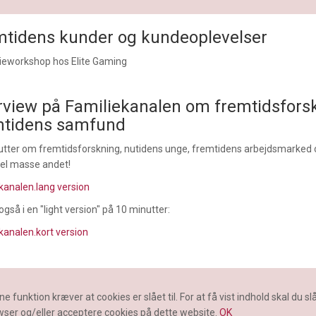
mtidens kunder og kundeoplevelser
ieworkshop hos Elite Gaming
rview på Familiekanalen om fremtidsfors
mtidens samfund
utter om fremtidsforskning, nutidens unge, fremtidens arbejdsmarked
hel masse andet!
kanalen.lang version
også i en "light version" på 10 minutter:
kanalen.kort version
e funktion kræver at cookies er slået til. For at få vist indhold skal du slå 
ser og/eller acceptere cookies på dette website.
OK