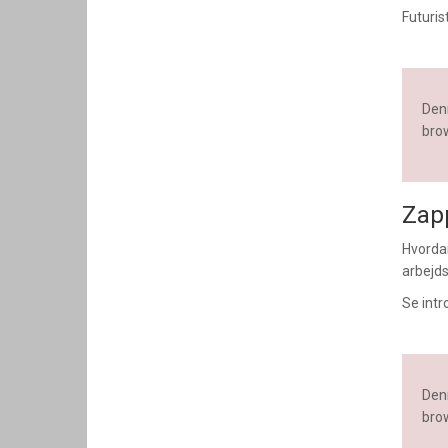
Futuris
Denn
brow
Zap
Hvorda
arbejd
Se intr
Denn
brow