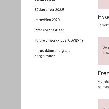
Sådan bliver 2022!
Hvad
Introvideo 2020
En kort
Efter coronakrisen
Future of work - post COVID-19
Denn
Introduktion til digitalt
brow
borgermøde
Fre
Fremtid
og evne