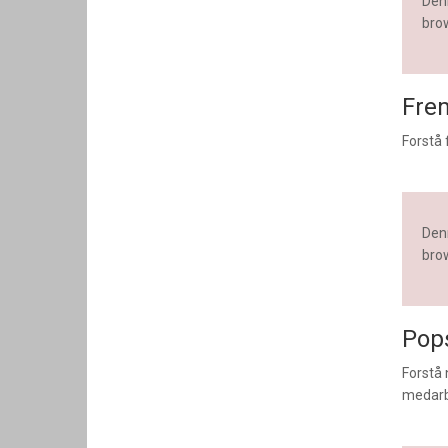
Denn
brow
Frem
Forstå 
Denn
brow
Pop
Forstå 
medarb