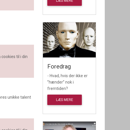
LÆS MERE
cookies til i din
Foredrag
- Hvad, hvis der ikke er
”hænder” nok i
fremtiden?
ores unikke talent
LÆS MERE