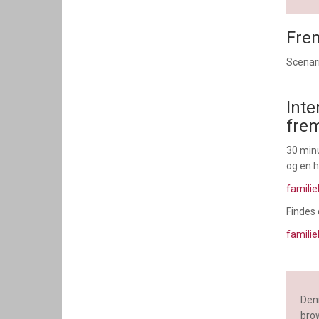
Fre
Scenar
Inte
fre
30 min
og en 
familie
Findes 
familie
Denn
brow