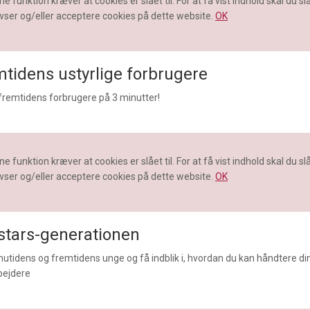
e funktion kræver at cookies er slået til. For at få vist indhold skal du slå 
ser og/eller acceptere cookies på dette website.
OK
tidens ustyrlige forbrugere
fremtidens forbrugere på 3 minutter!
e funktion kræver at cookies er slået til. For at få vist indhold skal du slå 
ser og/eller acceptere cookies på dette website.
OK
stars-generationen
nutidens og fremtidens unge og få indblik i, hvordan du kan håndtere d
ejdere