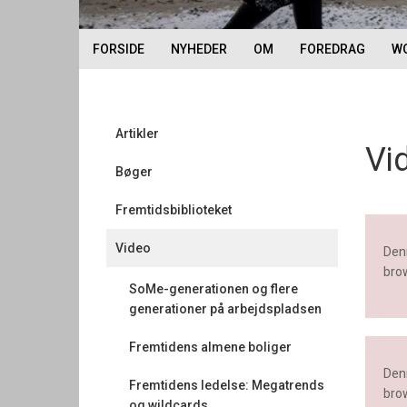
FORSIDE
NYHEDER
OM
FOREDRAG
W
Artikler
Vi
Bøger
Fremtidsbiblioteket
Video
Denn
brow
SoMe-generationen og flere
generationer på arbejdspladsen
Fremtidens almene boliger
Denn
Fremtidens ledelse: Megatrends
brow
og wildcards