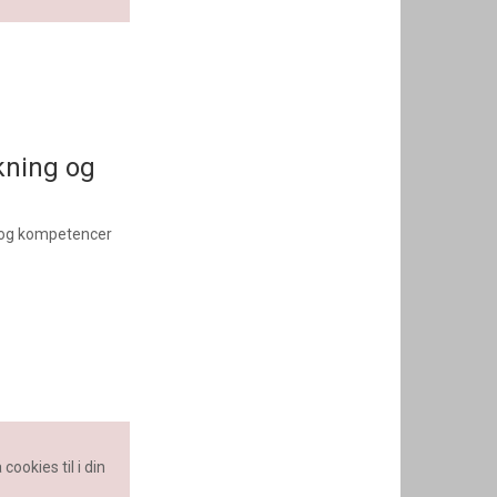
kning og
 og kompetencer
cookies til i din