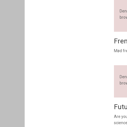
Denn
brow
Frem
Mød fr
Denn
brow
Futu
Are you
scienc