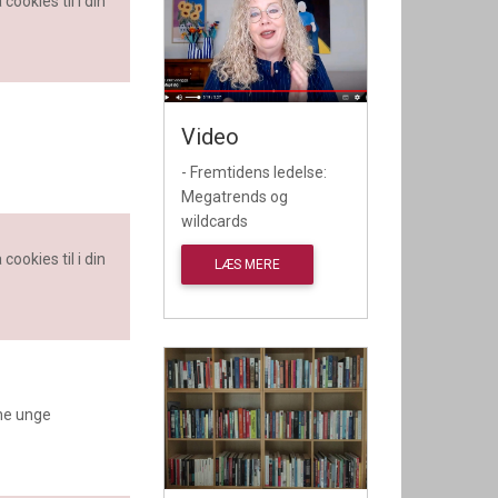
cookies til i din
Video
- Fremtidens ledelse:
Megatrends og
wildcards
cookies til i din
LÆS MERE
ine unge