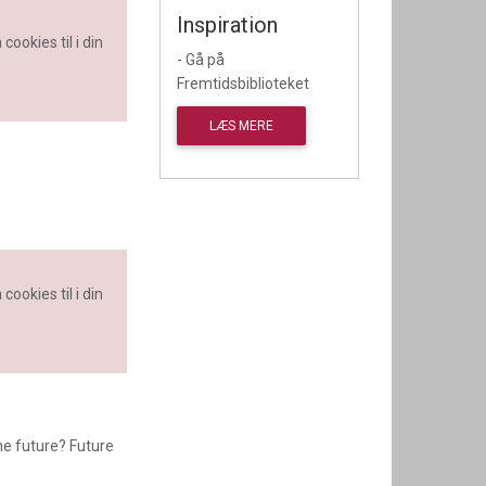
Inspiration
cookies til i din
- Gå på
Fremtidsbiblioteket
LÆS MERE
cookies til i din
he future? Future